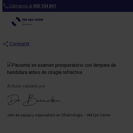
Blog
Llámanos al
900 104 841
Mitos y realidades sobre
la cirugía refractiva
Compartir
Artículo validado por
Dr. Bernabéu
Jefe de equipo y especialista en Oftalmología – HM Eye Center