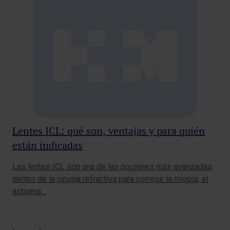
Pt
op
El 
en 
de 
Lentes ICL: qué son, ventajas y para quién
están indicadas
Las lentes ICL son una de las opciones más avanzadas
dentro de la cirugía refractiva para corregir la miopía, el
astigma…