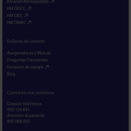
Intranet HM Hospitales​
HM CIOCC​
HM CIEC​
HM CINAC​
Enlaces de interés
Aseguradoras y Mutuas​
Preguntas frecuentes​
Donación de sangre​
Blog​
Contacta con nosotros
Citación telefónica
900 104 841
Atención al paciente
800 088 050