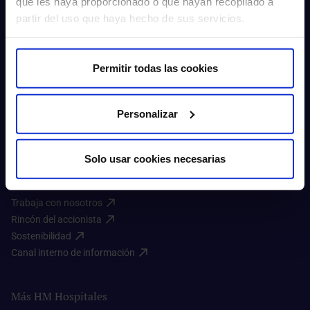
que les haya proporcionado o que hayan recopilado a
partir del uso que haya hecho de sus servicios.
Permitir todas las cookies
Personalizar
Sobre nosotros
Solo usar cookies necesarias
Quienes somos​
Excelencia en calidad​
Trabaja con nosotros​
Rincón del accionista​
Sostenibilidad​
Canal interno de información​
Más HM Hospitales