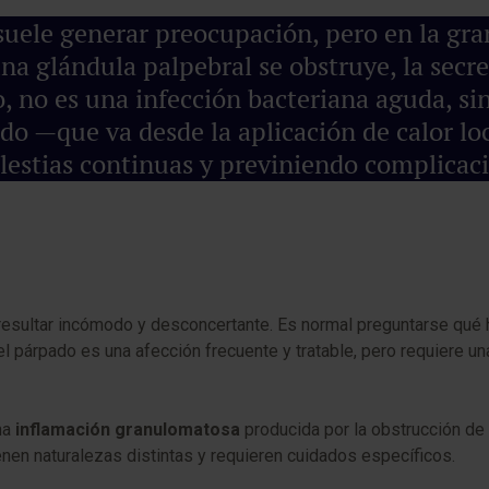
uele generar preocupación, pero en la gran
na glándula palpebral se obstruye, la secr
o, no es una infección bacteriana aguda, s
ado —que va desde la aplicación de calor l
lestias continuas y previniendo complicacio
resultar incómodo y desconcertante. Es normal preguntarse qué
l párpado es una afección frecuente y tratable, pero requiere una
una
inflamación granulomatosa
producida por la obstrucción de
enen naturalezas distintas y requieren cuidados específicos.