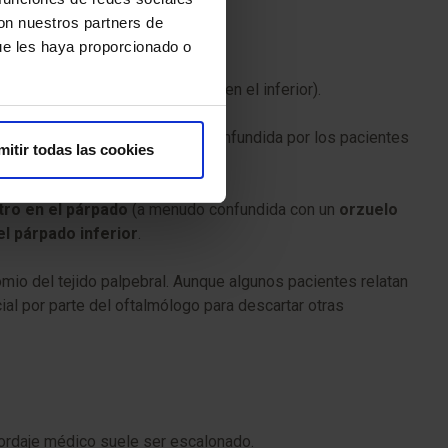
con nuestros partners de
ue les haya proporcionado o
s 50 en el superior y unas 25 en el inferior).
 párpado superior
(a menudo confundida por los pacientes
mitir todas las cookies
ntro en el párpado
(a menudo confundida con un
orzuelo
el párpado inferior
.
mio del tejido palpebral. Aunque algunos pacientes relatan
ial por parte del oftalmólogo para descartar otras
abordaje médico suele ser escalonado.