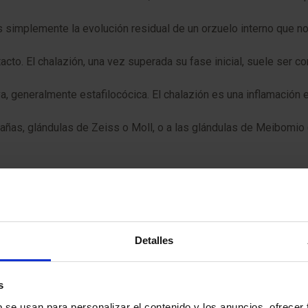
 simplemente la evolución residual de un orzuelo interno que no
cto. El chalazión, una vez superada su fase inicial, suele ser c
a, generalmente estafilocócica. El chalazión es una inflamación e
tañas, glándulas de Zeiss o Moll, o a las glándulas de Meibomio 
zión?
zuelo en el ojo
, el bulto será muy sensible y doloroso al meno
ndicativo de que el orzuelo está madurando y buscando drenar.
Detalles
ante duro, bien delimitado bajo la piel y, superada su fase inici
s
b se usan para personalizar el contenido y los anuncios, ofrecer