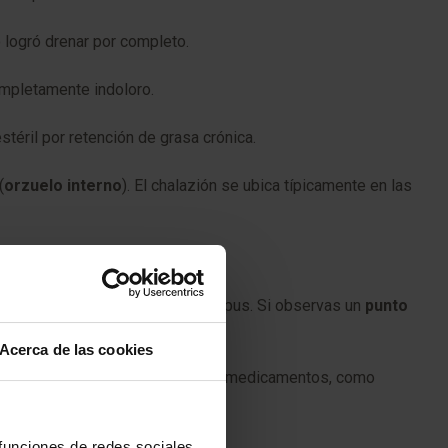
 logró drenar por completo.
ompletamente indoloro.
stéril por retención de grasa crónica.
(
orzuelo interno
). El chalazión se ubica típicamente en las
r tacto. Además, suele presentar pus. Si observas un
punto
Acerca de las cookies
al, no presenta dolor a la palpación.medicamentos, como
 funciones de redes sociales