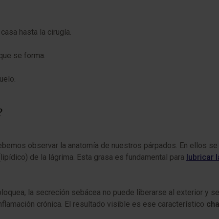
asa hasta la cirugía.
que se forma.
uelo.
?
bemos observar la anatomía de nuestros párpados. En ellos se
ipídico) de la lágrima. Esta grasa es fundamental para
lubricar 
oquea, la secreción sebácea no puede liberarse al exterior y se 
flamación crónica. El resultado visible es ese característico
cha