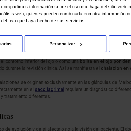
s, compartimos información sobre el uso que haga del sitio web 
 análisis web, quienes pueden combinarla con otra información q
r del uso que haya hecho de sus servicios.
r párpado, dado que tenemos glándulas de Meibomio en ambos (una
yor densidad de glándulas. El paciente detecta una
bolita en el
sarias
Personalizar
Per
n
chalazión en el párpado superior
propiamente dicho).
l contorno inferior del ojo o como una
bolita en el ojo por de
do durante la revisión clínica. Así se manifiesta el
chalazion en 
chalaziones se originan exclusivamente en las glándulas de Meibo
irectamente en el
saco lagrimal
requiere un diagnóstico diferenc
 y tratamiento diferentes.
dicas
 de evolución y de si afecta o no a la visión del paciente. El 