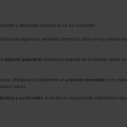
mental y altamente efectivo si se es constante:
iscos de algodón o antifaces térmicos) sobre el ojo cerrado dura
una
higiene palpebral
cuidadosa seguida de un masaje suave en d
 lesión. Manipular bruscamente un
orzuelo reventado
o un chala
itarios sanos.
iótica y corticoides
si existe un componente inflamatorio agud