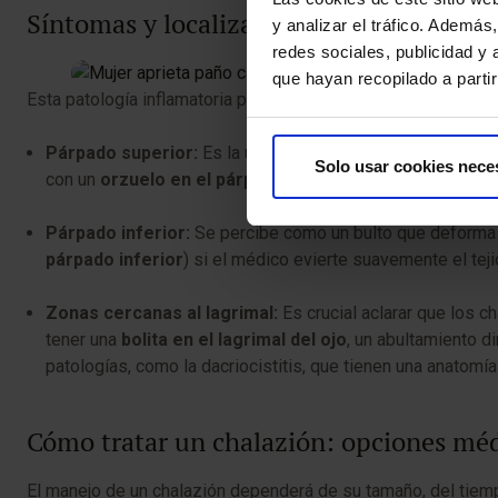
Síntomas y localización frecuente
y analizar el tráfico. Ademá
redes sociales, publicidad y
que hayan recopilado a parti
Esta patología inflamatoria puede desarrollarse en cualquie
Párpado superior:
Es la ubicación más habitual por la ma
Solo usar cookies nece
con un
orzuelo en el párpado superior
al inicio, o con u
Párpado inferior:
Se percibe como un bulto que deforma e
párpado inferior
) si el médico evierte suavemente el teji
Zonas cercanas al lagrimal:
Es crucial aclarar que los 
tener una
bolita en el lagrimal del ojo
, un abultamiento d
patologías, como la dacriocistitis, que tienen una anatomía
Cómo tratar un chalazión: opciones mé
El manejo de un chalazión dependerá de su tamaño, del tiempo