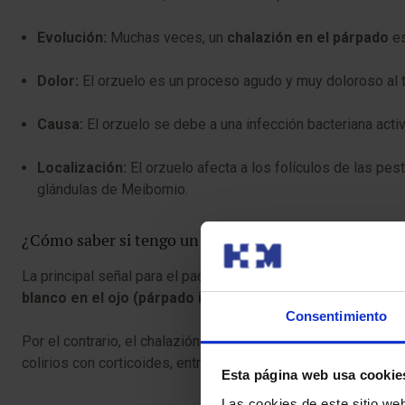
Evolución:
Muchas veces, un
chalazión en el párpado
es
Dolor:
El orzuelo es un proceso agudo y muy doloroso al ta
Causa:
El orzuelo se debe a una infección bacteriana activ
Localización:
El orzuelo afecta a los folículos de las pes
glándulas de Meibomio.
¿Cómo saber si tengo un orzuelo en el ojo o un chala
La principal señal para el paciente es el dolor. Si tienes un
or
blanco en el ojo (párpado inferior
o superior), suele ser i
Consentimiento
Por el contrario, el chalazión se palpa como un nódulo o guis
colirios con corticoides, entre otros.
Esta página web usa cookie
Las cookies de este sitio we