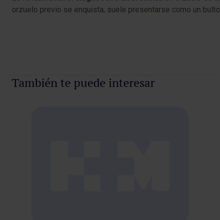
orzuelo previo se enquista; suele presentarse como un bulto f
También te puede interesar
¿C
La
La 
ast
15 