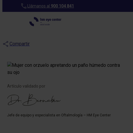
Blog
Llámanos al
900 104 841
Orzuelo en el ojo:
causas, tipos y tratamiento
Compartir
Artículo validado por
Dr. Bernabéu
Jefe de equipo y especialista en Oftalmología – HM Eye Center