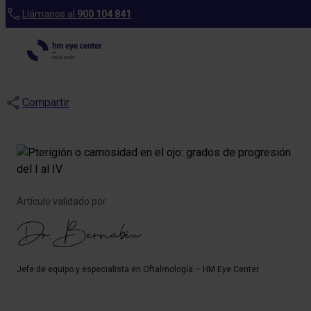
Blog
Llámanos al
900 104 841
Pterigión: qué es,
síntomas y cuándo operarlo
Compartir
Artículo validado por
Dr. Bernabéu
Jefe de equipo y especialista en Oftalmología – HM Eye Center