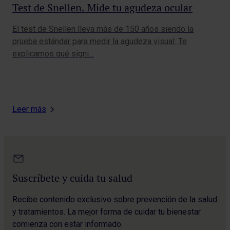
Test de Snellen. Mide tu agudeza ocular
Op
be
El test de Snellen lleva más de 150 años siendo la
prueba estándar para medir la agudeza visual. Te
Con
explicamos qué signi…
y s
de 
Leer más
Suscríbete y cuida tu salud
Recibe contenido exclusivo sobre prevención de la salud
y tratamientos. La mejor forma de cuidar tu bienestar
comienza con estar informado.