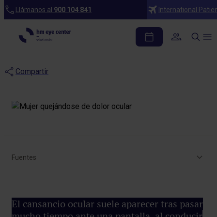
Blog
Llámanos al
900 104 841
International Patie
¿Qué puedo hacer para
aliviar el cansancio ocular?
Compartir
Fuentes
Asociación Española de Optometristas Unidos
El cansancio ocular suele aparecer tras pasar
mucho tiempo ante una pantalla, al conducir