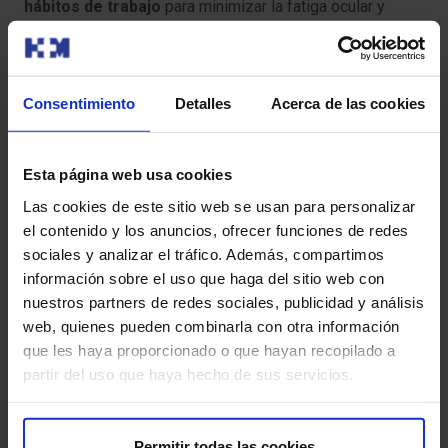
hábitos de trabajo
para minimizar la fatiga ocular y
mejorar el rendimiento visual. Para ello, la Academia
Americana de Oftalmología ofrece las
siguientes
recomendaciones
:
Consentimiento
Detalles
Acerca de las cookies
Iluminación adecuada
Cuidado con los deslumbramientos
: coloca las
Esta página web usa cookies
fuentes de luz de forma indirecta y evita la luz solar
Las cookies de este sitio web se usan para personalizar
directa sobre los ojos.
el contenido y los anuncios, ofrecer funciones de redes
sociales y analizar el tráfico. Además, compartimos
Ajustar la luz
: cada actividad requiere unos niveles de
información sobre el uso que haga del sitio web con
luz específicos que se logran a través de un uso
nuestros partners de redes sociales, publicidad y análisis
correcto de la iluminación ambiental. Para conseguir
web, quienes pueden combinarla con otra información
una buena iluminación hay que coordinar la luz natural y
que les haya proporcionado o que hayan recopilado a
la artificial, optando siempre que se pueda por la
partir del uso que haya hecho de sus servicios.
natural.
Contraste adecuado
: a la hora de sentarse ante el
Permitir todas las cookies