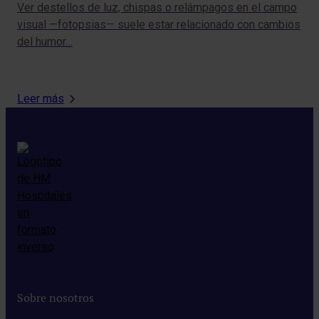
Ver destellos de luz, chispas o relámpagos en el campo
La 
visual —fotopsias— suele estar relacionado con cambios
ref
del humor…
cir
Leer más
Sobre nosotros