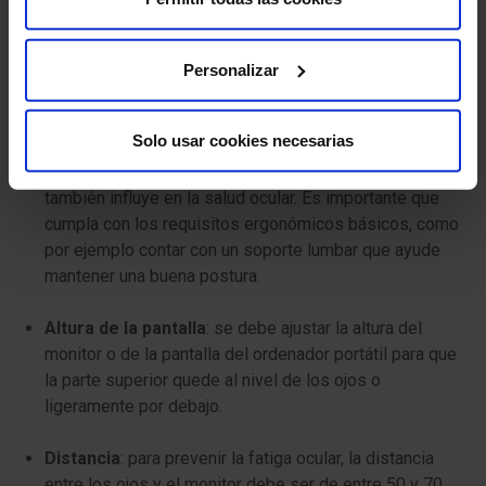
ordenador o ante cualquier dispositivo electrónico, hay
que asegurar un contraste en la pantalla que permita
ver bien y con nitidez.
Personalizar
Postura adecuada:
Solo usar cookies necesarias
Silla ergonómica
: el tipo de silla en la que se trabaja
también influye en la salud ocular. Es importante que
cumpla con los requisitos ergonómicos básicos, como
por ejemplo contar con un soporte lumbar que ayude
mantener una buena postura.
Altura de la pantalla
: se debe ajustar la altura del
monitor o de la pantalla del ordenador portátil para que
la parte superior quede al nivel de los ojos o
ligeramente por debajo.
Distancia
: para prevenir la fatiga ocular, la distancia
entre los ojos y el monitor debe ser de entre 50 y 70