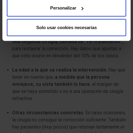
una nueva cirugía.
Personalizar
Algunos casos de astigmatismo
. De igual manera,
las personas que presentan un alto grado de
Solo usar cookies necesarias
astigmatismo antes de la LASIK
pueden necesitar
una segunda cirugía, llamada de “re-tratamiento”
,
para restaurar la corrección. Hay datos que apuntan a
que esto ocurre en alrededor del 10% de los casos.
La edad a la que se realiza la intervención
. Hay que
tener en cuenta que,
a medida que la persona
envejece, su vista también lo hace
, al margen de
que se haya sometido o no a una operación de cirugía
refractiva.
Otras circunstancias concretas
. En raras ocasiones,
la cirugía no consigue la corrección suficiente. También
hay pacientes (muy pocos) que retoman lentamente el