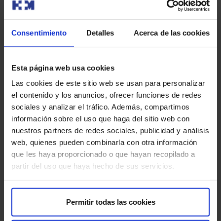
El efecto de la cirugía LASIK, ¿dura para
Consentimiento
Detalles
Acerca de las cookies
siempre?
La duración en el tiempo de los resultados de la cirugía
Esta página web usa cookies
LASIK, concretamente, disfrutar de una buena visión sin
Las cookies de este sitio web se usan para personalizar
necesidad de usar gafas o lentillas, está determinada
el contenido y los anuncios, ofrecer funciones de redes
por la situación de cada paciente y, también, por una
sociales y analizar el tráfico. Además, compartimos
serie de
circunstancias que pueden limitar la
información sobre el uso que haga del sitio web con
duración
, entre ellas:
nuestros partners de redes sociales, publicidad y análisis
web, quienes pueden combinarla con otra información
El tipo de error de refracción y la graduación
. Las
que les haya proporcionado o que hayan recopilado a
personas que tienen un grado bajo de miopía
partir del uso que haya hecho de sus servicios.
consiguen mejores resultados y más duraderos con
esta cirugía refractiva. En cambio, en los pacientes que
presentan una graduación alta de miopía o
Permitir todas las cookies
hipermetropía, los resultados son menos predecibles
y puede que, con el tiempo, tengan que someterse a