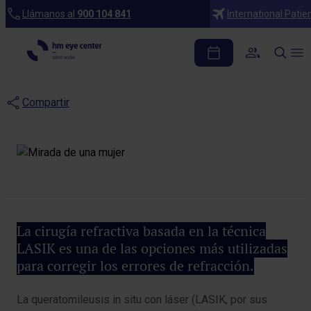
Blog
Llámanos al
900 104 841
International Patie
¿Cuántos años dura la
operación con Láser Excimer?
Compartir
La cirugía refractiva basada en la técnica
LASIK es una de las opciones más utilizadas
para corregir los errores de refracción.
La queratomileusis in situ con láser (LASIK, por sus