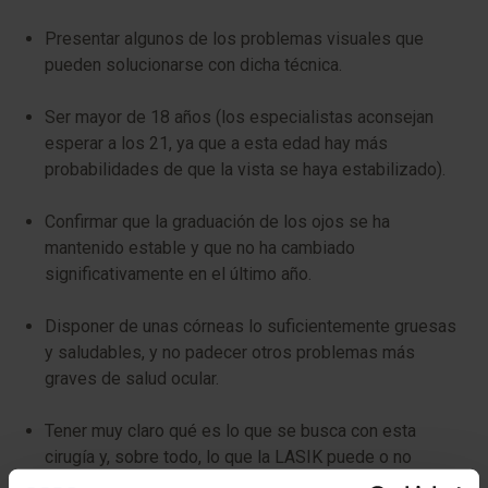
Presentar algunos de los problemas visuales que
pueden solucionarse con dicha técnica.
Ser mayor de 18 años (los especialistas aconsejan
esperar a los 21, ya que a esta edad hay más
probabilidades de que la vista se haya estabilizado).
Confirmar que la graduación de los ojos se ha
mantenido estable y que no ha cambiado
significativamente en el último año.
Disponer de unas córneas lo suficientemente gruesas
y saludables, y no padecer otros problemas más
graves de salud ocular.
Tener muy claro qué es lo que se busca con esta
cirugía y, sobre todo, lo que la LASIK puede o no
puede hacer en cada caso concreto.