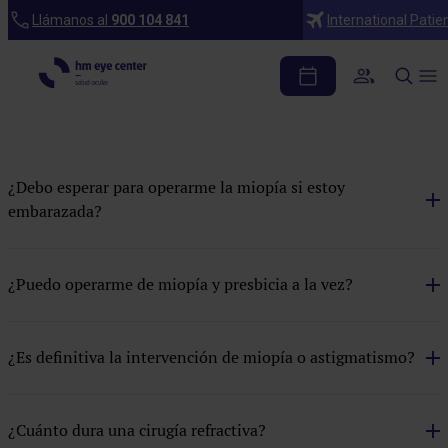
Preguntas frecuentes
Llámanos al
900 104 841
International Patie
Cirugía refractiva
Blefaroplastia
Cataratas
¿Debo esperar para operarme la miopía si estoy
Cirugía refractiva
embarazada?
Estética facial
¿Puedo operarme de miopía y presbicia a la vez?
Glaucoma
Manchas faciales
¿Es definitiva la intervención de miopía o astigmatismo?
Presbicia
Rejuvenecimiento facial
¿Cuánto dura una cirugía refractiva?
Resurfacing