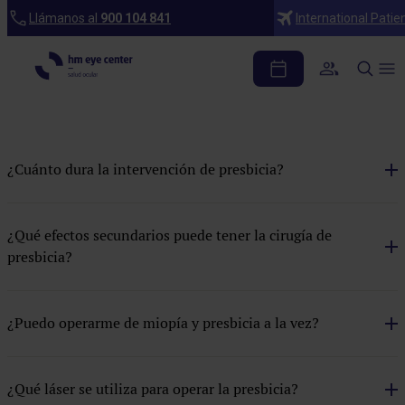
Preguntas frecuentes
Llámanos al
900 104 841
International Patie
Presbicia
Blefaroplastia
Cataratas
¿Cuánto dura la intervención de presbicia?
Cirugía refractiva
Estética facial
¿Qué efectos secundarios puede tener la cirugía de
presbicia?
Glaucoma
Manchas faciales
¿Puedo operarme de miopía y presbicia a la vez?
Presbicia
Rejuvenecimiento facial
¿Qué láser se utiliza para operar la presbicia?
Resurfacing