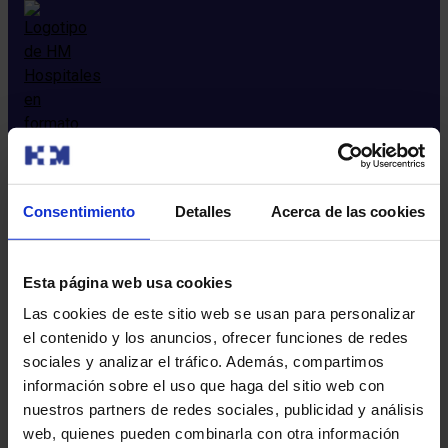
Consentimiento
Detalles
Acerca de las cookies
Sobre nosotros
Quienes somos​
Esta página web usa cookies
Excelencia en calidad​
Trabaja con nosotros​
Las cookies de este sitio web se usan para personalizar
Rincón del accionista​
el contenido y los anuncios, ofrecer funciones de redes
Sostenibilidad​
sociales y analizar el tráfico. Además, compartimos
Canal interno de información​
información sobre el uso que haga del sitio web con
nuestros partners de redes sociales, publicidad y análisis
web, quienes pueden combinarla con otra información
Más HM Hospitales